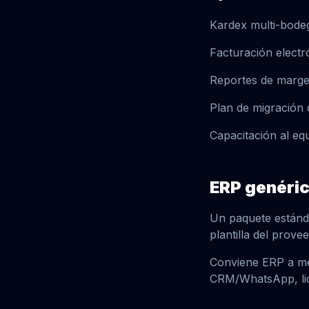
Kardex multi-bode
Facturación electró
Reportes de margen
Plan de migración 
Capacitación al eq
ERP genéric
Un paquete estánda
plantilla del prove
Conviene ERP a med
CRM/WhatsApp, lici