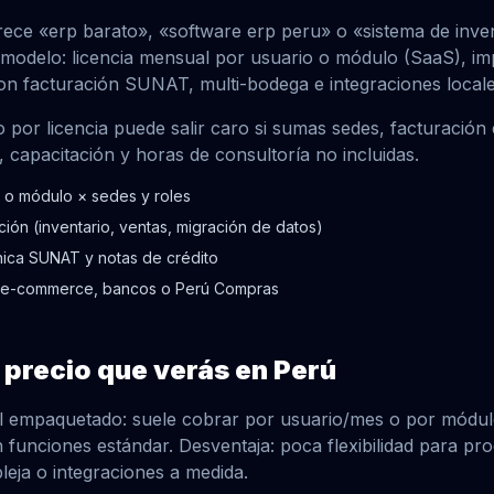
ce «erp barato», «software erp peru» o «sistema de invent
 modelo: licencia mensual por usuario o módulo (SaaS), i
on facturación SUNAT, multi-bodega e integraciones locale
or licencia puede salir caro si sumas sedes, facturación 
, capacitación y horas de consultoría no incluidas.
o o módulo × sedes y roles
ión (inventario, ventas, migración de datos)
nica SUNAT y notas de crédito
, e-commerce, bancos o Perú Compras
precio que verás en Perú
l empaquetado: suele cobrar por usuario/mes o por módulo
 funciones estándar. Desventaja: poca flexibilidad para pr
eja o integraciones a medida.