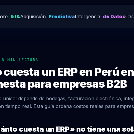
Core
& IA
Adquisición
Predictiva
Inteligencia
de Datos
Cas
rte con
ción
 8 MIN LECTURA
 cuesta un ERP en Perú e
nesta para empresas B2B
o único: depende de bodegas, facturación electrónica, inte
n tiempo real. Esta guía ordena costos reales para empre
ánto cuesta un ERP» no tiene una so