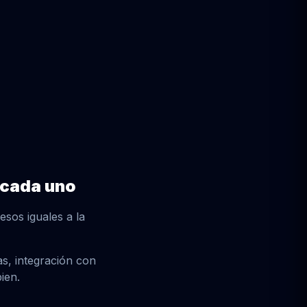
 cada uno
sos iguales a la
s, integración con
ien.