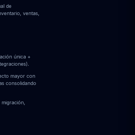
al de
nventario, ventas,
ación única +
egraciones).
ecto mayor con
ras consolidando
 migración,