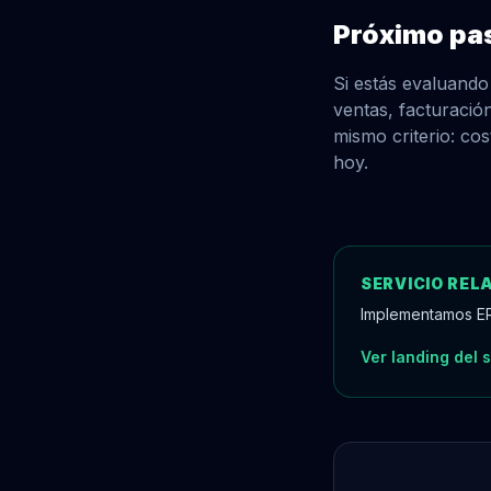
Próximo pa
Si estás evaluando
ventas, facturació
mismo criterio: co
hoy.
SERVICIO REL
Implementamos ER
Ver landing del 