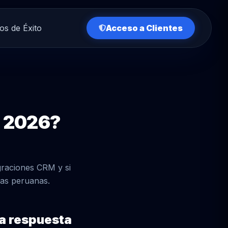
os de Éxito
Acceso a Clientes
n 2026?
graciones CRM y si
sas peruanas.
la respuesta