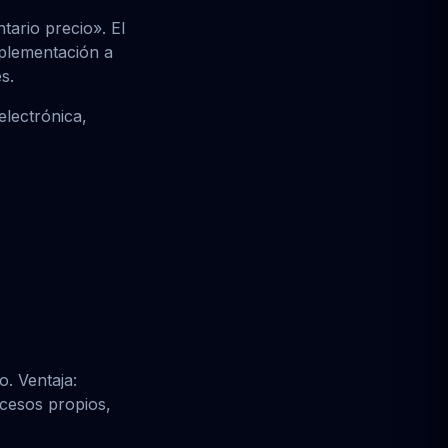
ario precio». El
mplementación a
s.
electrónica,
. Ventaja:
ocesos propios,