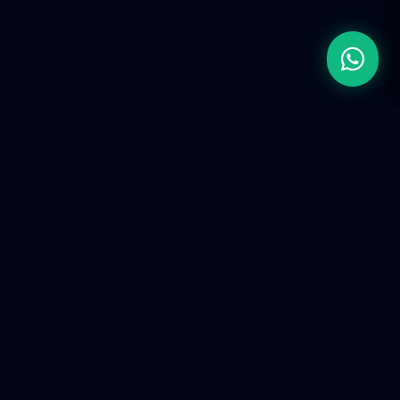
Firma de Ingeniería de Ingresos (RevOps).
Construimos infraestructura tecnológica y ecosistemas
predictivos para escalar operaciones corporativas en la
era de la IA.