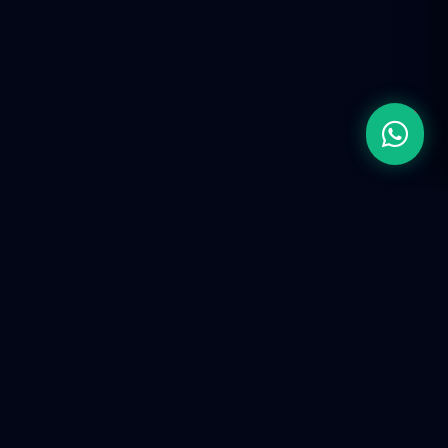
Firma de Ingeniería de Ingresos (RevOps).
Construimos infraestructura tecnológica y ecosistemas
predictivos para escalar operaciones corporativas en la
era de la IA.