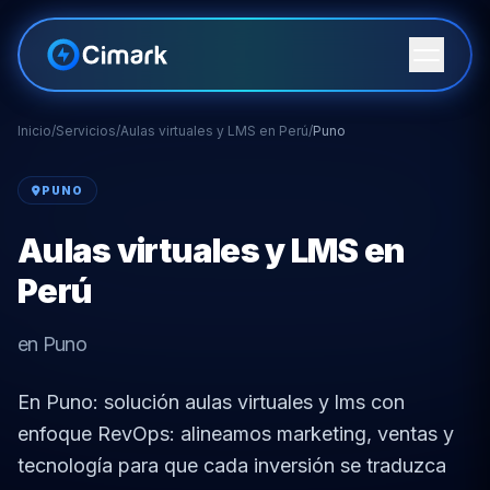
Inicio
/
Servicios
/
Aulas virtuales y LMS en Perú
/
Puno
PUNO
Aulas virtuales y LMS en
Perú
en Puno
En Puno: solución aulas virtuales y lms con
enfoque RevOps: alineamos marketing, ventas y
tecnología para que cada inversión se traduzca