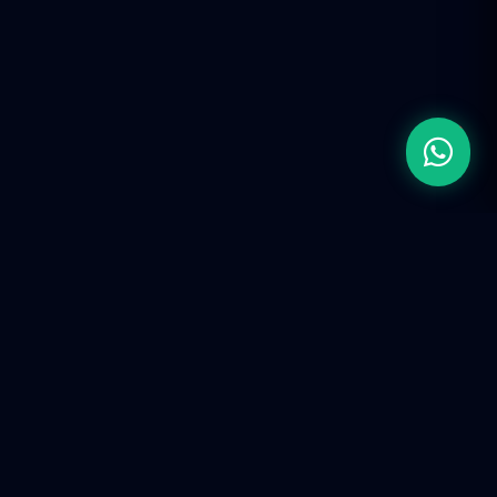
Firma de Ingeniería de Ingresos (RevOps).
Construimos infraestructura tecnológica y ecosistemas
predictivos para escalar operaciones corporativas en la
era de la IA.