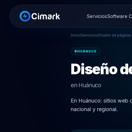
Servicios
Software 
Inicio
/
Servicios
/
Diseño de páginas
HUÁNUCO
Diseño d
en Huánuco
En Huánuco: sitios web 
nacional y regional.