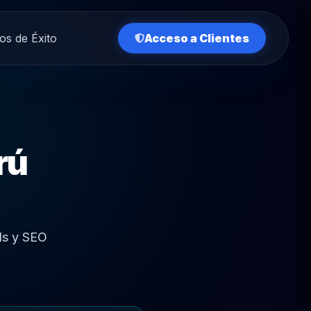
os de Éxito
Acceso a Clientes
rú
ls y SEO