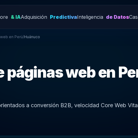
Core
& IA
Adquisición
Predictiva
Inteligencia
de Datos
Cas
 web en Perú
/
Huánuco
e páginas web en Pe
orientados a conversión B2B, velocidad Core Web Vita