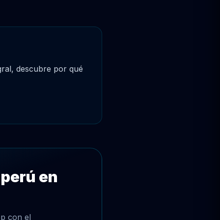
gral, descubre por qué
 perú en
p con el