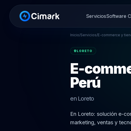
Servicios
Software 
Inicio
/
Servicios
/
E-commerce y tiend
LORETO
E-commer
Perú
en Loreto
En Loreto: solución e-c
marketing, ventas y tecn