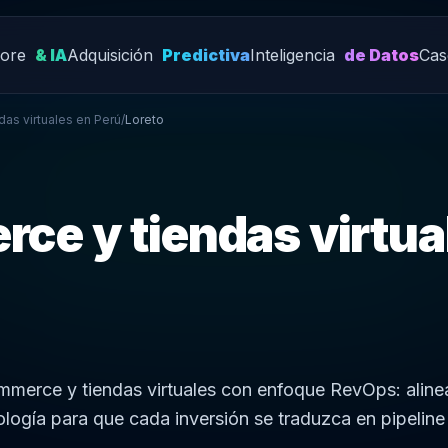
Core
& IA
Adquisición
Predictiva
Inteligencia
de Datos
Cas
as virtuales en Perú
/
Loreto
ce y tiendas virtua
ommerce y tiendas virtuales con enfoque RevOps: alin
ología para que cada inversión se traduzca en pipeline