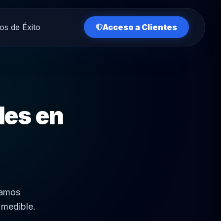
os de Éxito
Acceso a Clientes
les en
eamos
 medible.