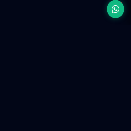
Firma de Ingeniería de Ingresos (RevOps).
Construimos infraestructura tecnológica y ecosistemas
predictivos para escalar operaciones corporativas en la
era de la IA.
SERVICIOS