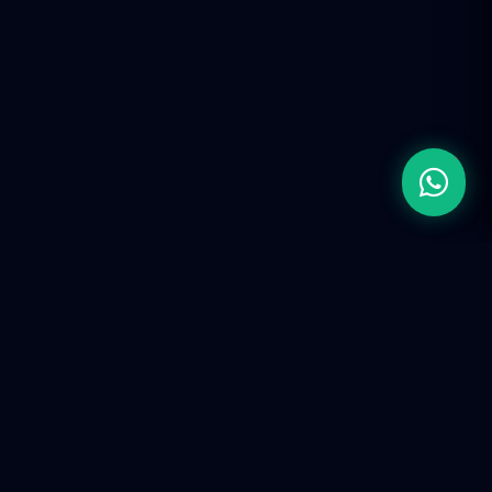
Firma de Ingeniería de Ingresos (RevOps).
Construimos infraestructura tecnológica y ecosistemas
predictivos para escalar operaciones corporativas en la
era de la IA.