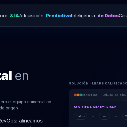
Core
& IA
Adquisición
Predictiva
Inteligencia
de Datos
Cas
tal
en
SOLUCIÓN · LEADS CALIFICAD
Marketing · Embudo de adqu
pero el equipo comercial no
 de origen.
DE VISITA A OPORTUNIDAD
Tráfico
→
Lead
→
M
 RevOps: alineamos