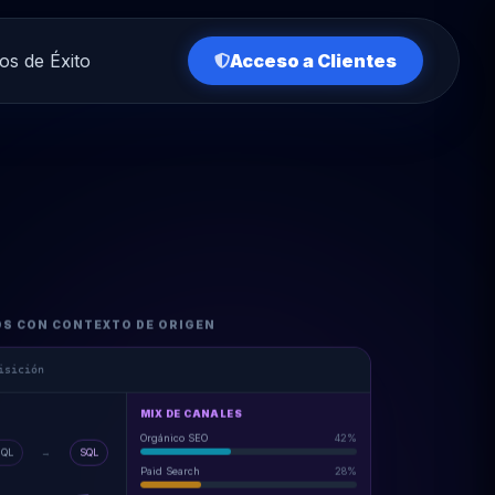
os de Éxito
Acceso a Clientes
OS CON CONTEXTO DE ORIGEN
isición
MIX DE CANALES
Orgánico SEO
42%
QL
→
SQL
Paid Search
28%