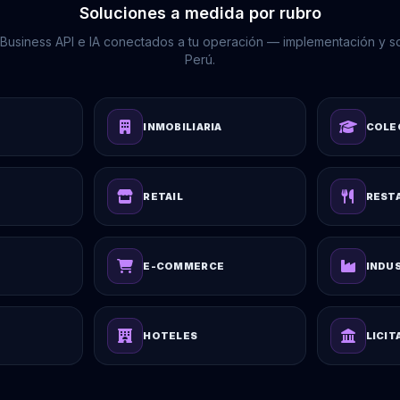
Soluciones a medida por rubro
usiness API e IA conectados a tu operación — implementación y so
Perú.
INMOBILIARIA
COLE
RETAIL
REST
E-COMMERCE
INDU
HOTELES
LICIT