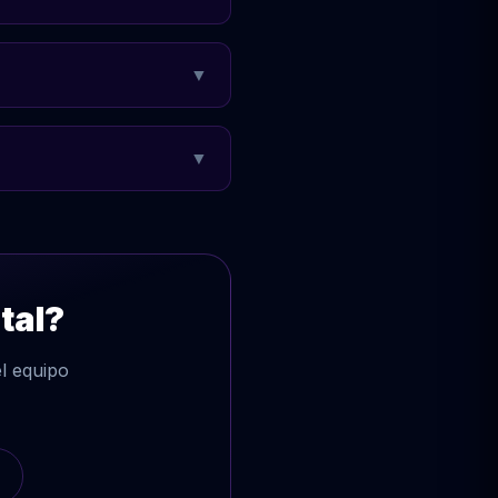
▼
▼
tal?
l equipo