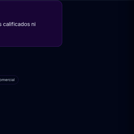
 calificados ni
omercial