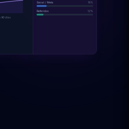
Social / Meta
18%
Referidos
12%
a 90 días