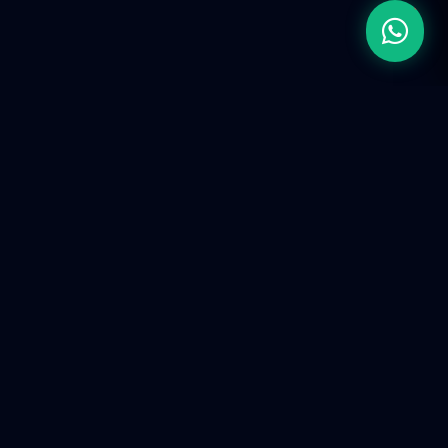
Firma de Ingeniería de Ingresos (RevOps).
Construimos infraestructura tecnológica y ecosistemas
predictivos para escalar operaciones corporativas en la
era de la IA.
SERVICIOS